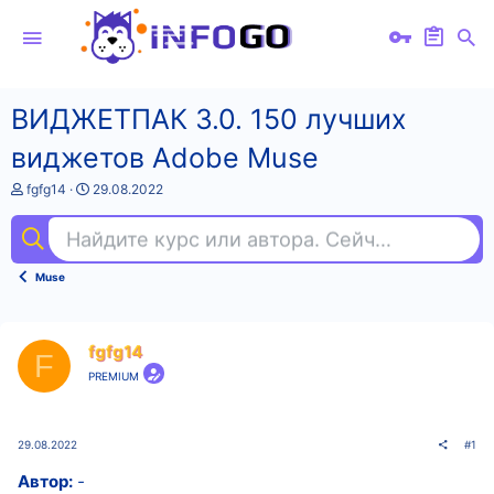
ВИДЖЕТПАК 3.0. 150 лучших
виджетов Adobe Muse
А
Д
fgfg14
29.08.2022
в
а
т
т
Найдите курс или автора. Сейчас ищут
kot
о
а
р
н
т
а
Muse
е
ч
м
а
ы
л
а
fgfg14
F
PREMIUM
29.08.2022
#1
Автор:
-