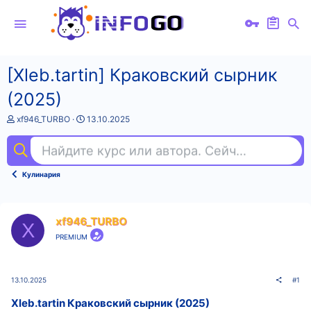
[Xleb.tartin] Краковский сырник
(2025)
А
Д
xf946_TURBO
13.10.2025
в
а
т
т
Найдите курс или автора. Сейчас ищут
эм
о
а
р
н
т
а
Кулинария
е
ч
м
а
ы
л
а
xf946_TURBO
X
PREMIUM
13.10.2025
#1
Xleb.tartin Краковский сырник (2025)