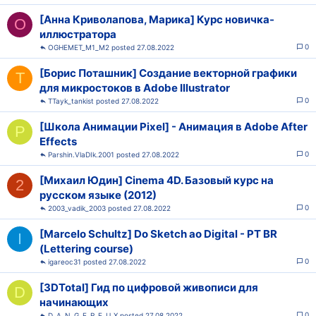
[Анна Криволапова, Марика] Курс новичка-
O
иллюстратора
0
OGHEMET_M1_M2
27.08.2022
[Борис Поташник] Создание векторной графики
T
для микростоков в Adobe Illustrator
0
TTayk_tankist
27.08.2022
[Школа Анимации Pixel] - Анимация в Adobe After
P
Effects
0
Parshin.VlaDIk.2001
27.08.2022
[Михаил Юдин] Cinema 4D. Базовый курс на
2
русском языке (2012)
0
2003_vadik_2003
27.08.2022
[Marcelo Schultz] Do Sketch ao Digital - PT BR
I
(Lettering course)
0
igareoc31
27.08.2022
[3DTotal] Гид по цифровой живописи для
D
начинающих
0
D_A_N_G_E_R_E_U_X
27.08.2022