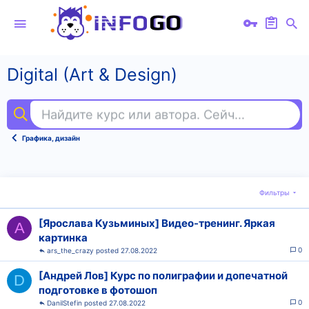
Digital (Art & Design)
Найдите курс или автора. Сейчас ищут
jav
Графика, дизайн
Фильтры
[Ярослава Кузьминых] Видео-тренинг. Яркая
A
картинка
0
ars_the_crazy
27.08.2022
[Андрей Лов] Курс по полиграфии и допечатной
D
подготовке в фотошоп
0
DanilStefin
27.08.2022