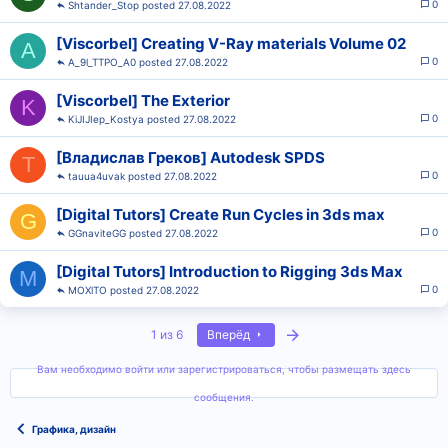
0
Shtander_Stop
27.08.2022
[Viscorbel] Creating V-Ray materials Volume 02
A
0
A_9l_TTPO_A0
27.08.2022
[Viscorbel] The Exterior
K
0
KiJIJIep_Kostya
27.08.2022
[Владислав Греков] Autodesk SPDS
T
0
tauua4uvak
27.08.2022
[Digital Tutors] Create Run Cycles in 3ds max
G
0
GGnaviteGG
27.08.2022
[Digital Tutors] Introduction to Rigging 3ds Max
M
0
MOXlTO
27.08.2022
Последняя
1 из 6
Вперёд
Вам необходимо войти или зарегистрироваться, чтобы размещать здесь
сообщения.
Графика, дизайн