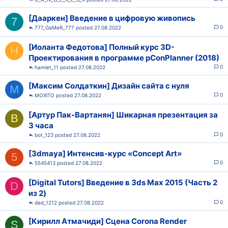
[Дааркен] Введение в цифровую живопись
7
0
777_GaMeR_777
27.08.2022
[Иоланта Федотова] Полный курс 3D-
H
Проектирования в программе pConPlanner (2018)
0
hamlet_11
27.08.2022
[Максим Солдаткин] Дизайн сайта с нуля
M
0
MOXlTO
27.08.2022
[Артур Пак-Вартанян] Шикарная презентация за
B
3 часа
0
bot_123
27.08.2022
[3dmaya] Интенсив-курс «Concept Art»
5
0
5545413
27.08.2022
[Digital Tutors] Введение в 3ds Max 2015 (Часть 2
D
из 2)
0
ded_1212
27.08.2022
[Кирилл Атмачиди] Сцена Corona Render
S