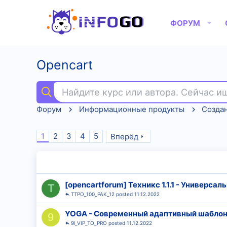
ФОРУМ
Opencart
Найдите курс или автора. Сейчас 
Форум
Информационные продукты
Создан
1
2
3
4
5
Вперёд
[opencartforum] Техникс 1.1.1 - Универса
T
TTPO_100_PAK_12
11.12.2022
YOGA - Современный адаптивный шаблон 
9
9l_VIP_TO_PRO
11.12.2022