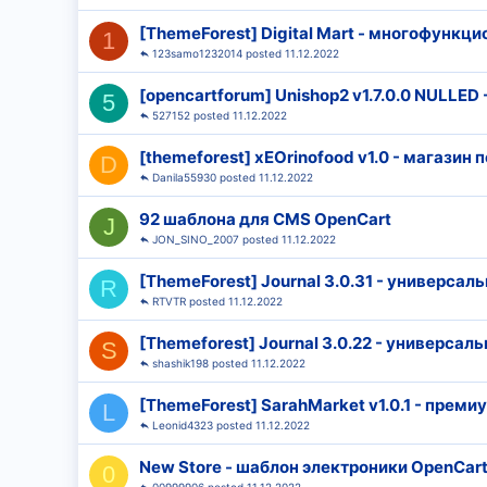
[ThemeForest] Digital Mart - многофункц
1
123samo1232014
11.12.2022
[opencartforum] Unishop2 v1.7.0.0 NULLE
5
527152
11.12.2022
[themeforest] хЕOrinofood v1.0 - магазин
D
Danila55930
11.12.2022
92 шаблона для CMS OpenCart
J
JON_SINO_2007
11.12.2022
[ThemeForest] Journal 3.0.31 - универса
R
RTVTR
11.12.2022
[Themeforest] Journal 3.0.22 - универса
S
shashik198
11.12.2022
[ThemeForest] SarahMarket v1.0.1 - преми
L
Leonid4323
11.12.2022
New Store - шаблон электроники OpenCart
0