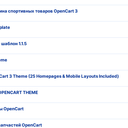
зина спортивных товаров OpenCart 3
plate
шаблон 1.1.5
heme
Cart 3 Theme (25 Homepages & Mobile Layouts Included)
ed OPENCART THEME
ы OpenCart
запчастей OpenCart