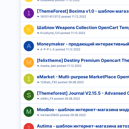
00999906
11.12.2022
[ThemeForest] Boxima v1.0 - шаблон мага
1
1615114113112
11.12.2022
Шаблон Weapons Collection OpenCart Tem
K
Krushytel_123
11.12.2022
Moneymaker - продающий интерактивный 
A
A-P-P-L-E
11.12.2022
[felixtheme] Destiny Premium Opencart T
M
masha_bek
11.12.2022
eMarket - Multi-purpose MarketPlace Open
1
123hah_FX2
29.08.2022
[Themeforest] Journal V2.15.5 - Advans
S
stk9vi_FX
29.08.2022
MooBoo - шаблон интернет-магазина мод
M
mictian25625
29.08.2022
Autima - шаблон интернет-магазина авто
1