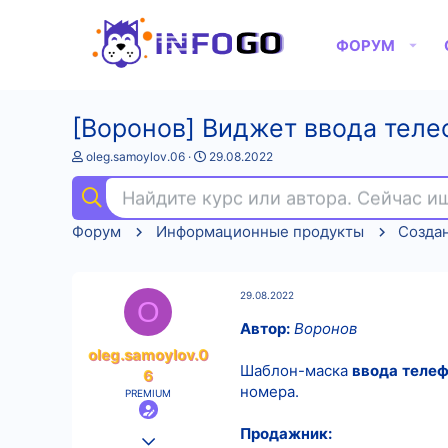
ФОРУМ
[Воронов] Виджет ввода тел
А
Д
oleg.samoylov.06
29.08.2022
в
а
т
т
Найдите курс или автора. Сейчас 
о
а
р
н
Форум
Информационные продукты
Создан
т
а
е
ч
м
а
ы
л
29.08.2022
а
O
Автор:
Воронов
oleg.samoylov.0
Шаблон-маска
ввода
теле
6
номера.
PREMIUM
Продажник:
25.08.2022