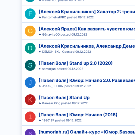
waider485
09.12.2022
[Алексей Красильников] Хахатор 2: трен
F
FantomeHatPRO
09.12.2022
[Алексей Ярцев] Как развить чувство юмо
G
GGnaviteGG
09.12.2022
[Алексей Красильников, Александр Демен
D
DEMOH_5XL_X
09.12.2022
[Павел Воля] Stand up 2.0 (2020)
S
samoxjan
09.12.2022
[Павел Воля] Юмор: Начало 2.0. Развива
J
JoKeR_ED-007
09.12.2022
[Павел Воля] Stand Up
K
Kamsar.King
09.12.2022
[Павел Воля] Юмор: Начало (2016)
1
1930197
09.12.2022
[humorlab.ru] Онлайн-курс «Юмор. Базов
6