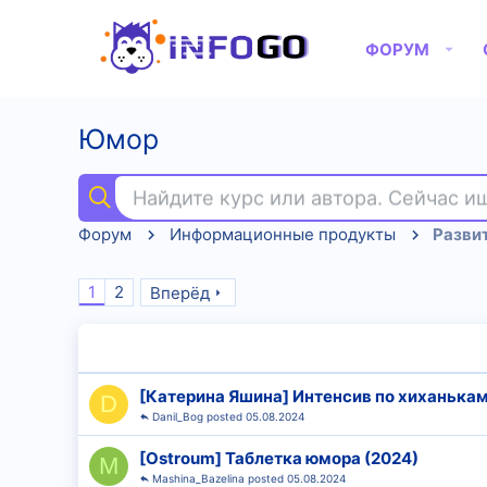
ФОРУМ
Юмор
Найдите курс или автора. Сейчас 
Форум
Информационные продукты
Развит
1
2
Вперёд
[Катерина Яшина] Интенсив по хиханькам 
D
Danil_Bog
05.08.2024
[Ostroum] Таблетка юмора (2024)
M
Mashina_Bazelina
05.08.2024