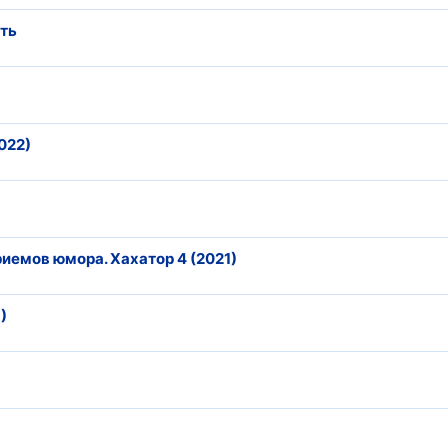
ить
022)
иемов юмора. Хахатор 4 (2021)
)