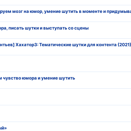
ируем мозг на юмор, умение шутить в моменте и придумыва
ра, писать шутки и выступать со сцены
тьев] Хахатор3: Тематические шутки для контента (2021
ем чувство юмора и умение шутить
ый»