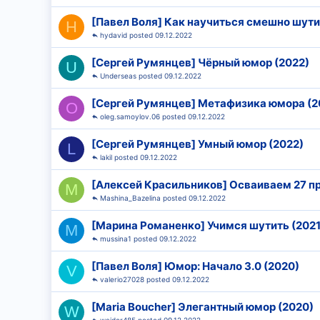
[Павел Воля] Как научиться смешно шут
H
hydavid
09.12.2022
[Сергей Румянцев] Чёрный юмор (2022)
U
Underseas
09.12.2022
[Сергей Румянцев] Метафизика юмора (2
O
oleg.samoylov.06
09.12.2022
[Сергей Румянцев] Умный юмор (2022)
L
lakil
09.12.2022
[Алексей Красильников] Осваиваем 27 пр
M
Mashina_Bazelina
09.12.2022
[Марина Романенко] Учимся шутить (2021
M
mussina1
09.12.2022
[Павел Воля] Юмор: Начало 3.0 (2020)
V
valerio27028
09.12.2022
[Maria Boucher] Элегантный юмор (2020)
W