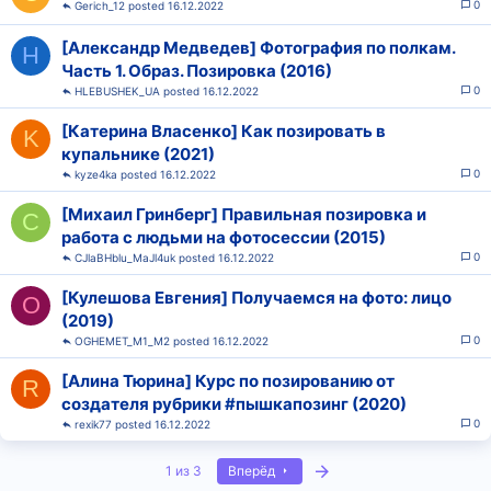
0
Gerich_12
16.12.2022
[Александр Медведев] Фотография по полкам.
H
Часть 1. Образ. Позировка (2016)
0
HLEBUSHEK_UA
16.12.2022
[Катерина Власенко] Как позировать в
K
купальнике (2021)
0
kyze4ka
16.12.2022
[Михаил Гринберг] Правильная позировка и
C
работа с людьми на фотосессии (2015)
0
CJlaBHblu_MaJl4uk
16.12.2022
[Кулешова Евгения] Получаемся на фото: лицо
O
(2019)
0
OGHEMET_M1_M2
16.12.2022
[Алина Тюрина] Курс по позированию от
R
создателя рубрики #пышкапозинг (2020)
0
rexik77
16.12.2022
Последняя
1 из 3
Вперёд