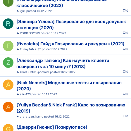
I
классическое (2022)
0
ign1
16.12.2022
[Эльвира Углова] Позирование для всех девушек
R
и женщин (2020)
0
RODRIGO2019
16.12.2022
[fivealeks] Гайд «Позирование и ракурсы» (2021)
F
0
FunnyTANKIST
16.12.2022
[Александр Талюка] Как научить клиента
Z
позировать за 10 минут? (2018)
0
z0nG-Chtim-pomnim
16.12.2022
[Nick Nemets] Модельные тесты и позирование
A
(2020)
0
aliks123
16.12.2022
[Yuliya Bezdar & Nick Frank] Курс по позированию
A
(2019)
0
araratyan_hamo
16.12.2022
[Джерри Гионис] Позируют все!
G