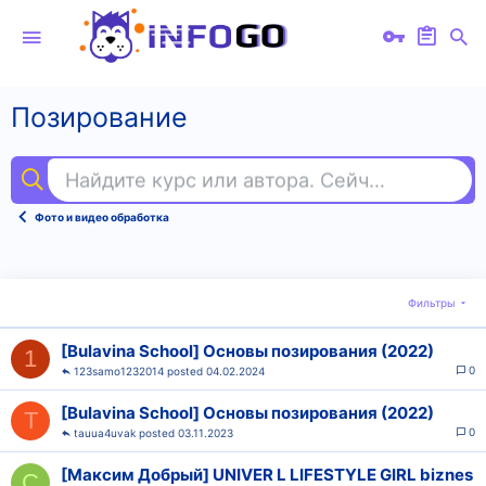
Позирование
Найдите курс или автора. Сейчас ищут
йог
Фото и видео обработка
Фильтры
[Bulavina School] Основы позирования (2022)
1
0
123samo1232014
04.02.2024
[Bulavina School] Основы позирования (2022)
T
0
tauua4uvak
03.11.2023
[Максим Добрый] UNIVER L LIFESTYLE GIRL biznes
C