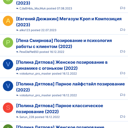
(2023)
0
CJlaBHblu_MaJl4uk
07.08.2023
[Евгений Дюжакин] Мегазум Кроп и Композиция
A
(2023)
0
aliks123
22.07.2023
[Лена Смирнова] Позирование и психология
P
работы с клиентом (2022)
0
PewDiePie650
16.12.2022
[Полина Дятлова] Женское позирование в
V
динамике с огоньком (2022)
0
volodumur_pro_master
16.12.2022
[Полина Дятлова] Парное лайфстайл позирование
V
(2022)
0
volodumur_pro_master
16.12.2022
[Полина Дятлова] Парное классическое
S
позирование (2022)
0
Satun_228
16.12.2022
[Полина Дятлова] Женское позирование